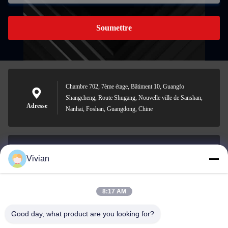
Soumettre
Chambre 702, 7ème étage, Bâtiment 10, Guangfo
Shangcheng, Route Shugang, Nouvelle ville de Sanshan,
Adresse
Nanhai, Foshan, Guangdong, Chine
Vivian
vivian@benraymed.com
Email
8:17 AM
Good day, what product are you looking for?
0086-158-1879-0524
Téléphone