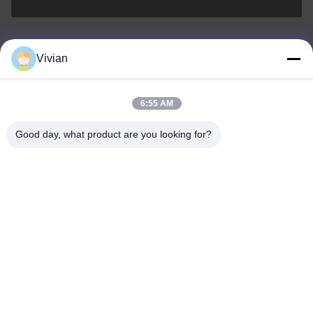
Vivian
Guangzhou Benray Medical Equipment Co.,
Ltd.
6:55 AM
Good day, what product are you looking for?
Guangzhou Benray Medical Equipment Co., Ltd.