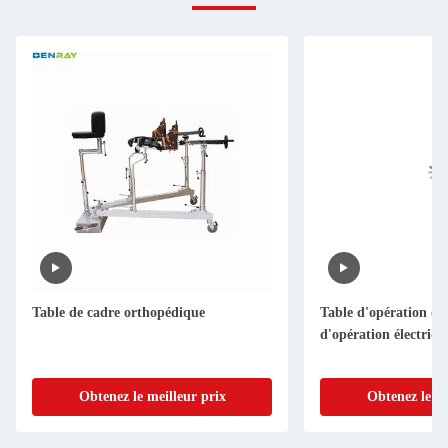
Table de cadre orthopédique
Table d'opération d'h
d'opération électriqu
Obtenez le meilleur prix
Obtenez le me