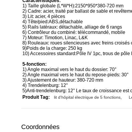
Caractéristiques:
1) Taille globale (L*W*H):2150*950*380-720 mm
2) Cadre: acier, traité par ballast de sable et revête
3) Lit: acier, 4 pièces
4) Tête/pied:ABS,détachable
5) Rails latéraux: détachable, alliage de 6 rangs
6) Contrôleur du combiné: télécommandé, mobile
7) Moteur: Timotion, Linac, L&K
8) Rouleaux: roues silencieuses avec freins croisé
9)Poids de la charge: 250 kg
10) Accessoires standard:Pôle IV 1pc, trous de pôle
5-fonction:
1) Angle maximal vers le haut du dossier: 70°
2) Angle maximal vers le haut du repose-pieds: 30°
3) Ajustement de hauteur: 380-720 mm
4) Trendelenburg: 12°
5)Anti-trendelenburg: 12° Le taux de croissance est 
Produit Tag:
lit d'hôpital électrique de 5 fonctions
,
L
Coordonnées