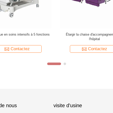
icule est équipé d'un système
Lit électrique de 5 fonctio
ésie ABS de 780 x 475 x 920 mm
Contactez
Contactez
 de nous
visite d'usine