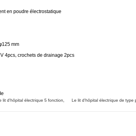
ment en poudre électrostatique
s φ125 mm
 IV 4pcs, crochets de drainage 2pcs
de
e lit d'hôpital électrique 5 fonction
,
Le lit d'hôpital électrique de type