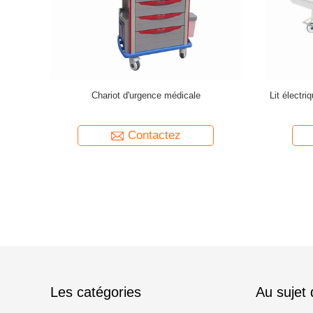
électrique 5
Commandeur de lit de soins intensifs
Le véh
intensifs
électrique à cinq fonctions en acier
d'anesth
Contactez
Les catégories
Au sujet