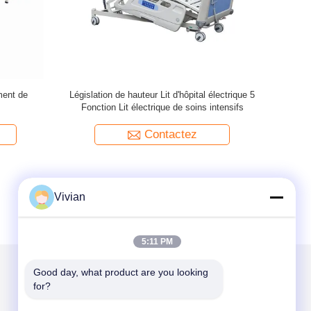
ns
Chaise de transfusion manuelle
Ch
Contactez
Vivian
5:11 PM
Good day, what product are you looking 
for?
Mail nous