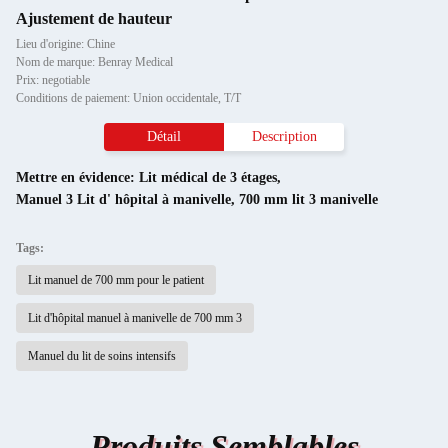
Ajustement de hauteur
Lieu d'origine: Chine
Nom de marque: Benray Medical
Prix: negotiable
Conditions de paiement: Union occidentale, T/T
Détail
Description
Mettre en évidence:
Lit médical de 3 étages
,
Manuel 3 Lit d' hôpital à manivelle
,
700 mm lit 3 manivelle
Tags:
Lit manuel de 700 mm pour le patient
Lit d'hôpital manuel à manivelle de 700 mm 3
Manuel du lit de soins intensifs
Produits Semblables