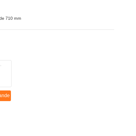
e de 710 mm
ande