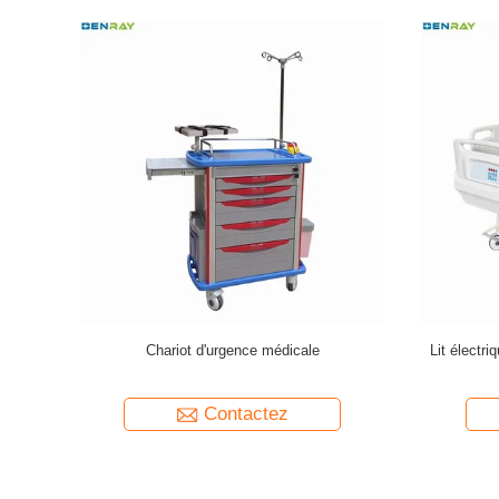
e hauteur Lit d'hôpital électrique 5
Commandeur de lit de soins intensifs
it électrique de soins intensifs
électrique à cinq fonctions en acier
Contactez
Contactez