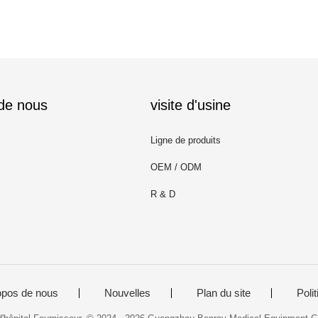
 de nous
visite d'usine
Ligne de produits
OEM / ODM
R & D
opos de nous
Nouvelles
Plan du site
Polit