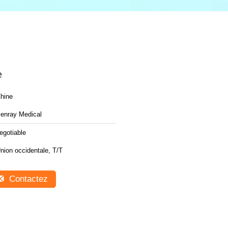
e
hine
enray Medical
egotiable
nion occidentale, T/T
Contactez