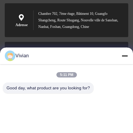
Chambre 702, 7ème étage, Bâtiment 10, Guangfo
Shangcheng, Route Shugang, Nouvelle ville de Sanshan,
Adresse
Nanhai, Foshan, Guangdong, Chine
Vivian
vivian@benraymed.com
Email
5:11 PM
Good day, what product are you looking for?
0086-158-1879-0524
Téléphone
Guangzhou Benray Medical Equipment Co.,