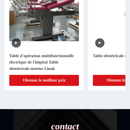
Table d'opération multifonctionnelle
Table obstétricale m
électrique de l'hôpital Table
obstétricale moteur Linak
Obtenez le meilleur prix
Obtenez le me
contact