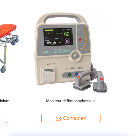
uel pour les urgences
Transporteur d'urgence médicale en acier
italières
inoxydable
ontactez
Contactez