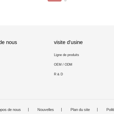
 de nous
visite d'usine
Ligne de produits
OEM / ODM
R & D
opos de nous
Nouvelles
Plan du site
Polit