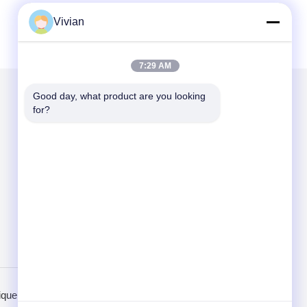
Vivian
7:29 AM
Good day, what product are you looking 
for?
Mail nous
Send
ique de confidentialité
Site mobile