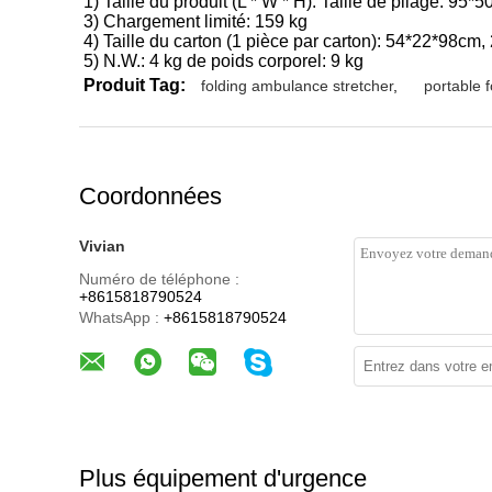
1) Taille du produit (L * W * H): Taille de pliage: 95
3) Chargement limité: 159 kg
4) Taille du carton (1 pièce par carton): 54*22*98cm,
5) N.W.: 4 kg de poids corporel: 9 kg
Produit Tag:
folding ambulance stretcher
,
portable f
Coordonnées
Vivian
Numéro de téléphone :
+8615818790524
WhatsApp :
+8615818790524
Plus équipement d'urgence