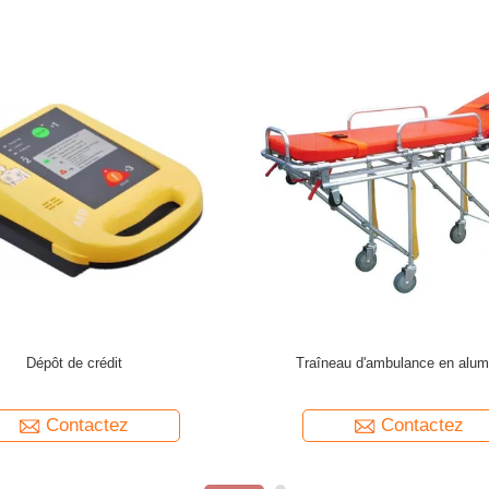
Équipement de sauvetage d'urgence
Échafaudage man
hosp
Contactez
C