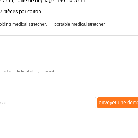
*50*7 cm; Taille de dépliage: 190*50*3 cm
 2 pièces par carton
olding medical stretcher
,
portable medical stretcher
envoyer une dem