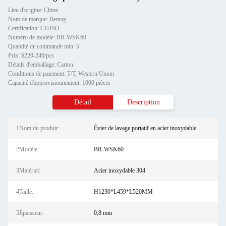
Lieu d'origine: Chine
Nom de marque: Benray
Certification: CE/ISO
Numéro de modèle: BR-WSK60
Quantité de commande min: 5
Prix: $220-240/pcs
Détails d'emballage: Carton
Conditions de paiement: T/T, Western Union
Capacité d'approvisionnement: 1000 pièces
Détail
Description
1Nom du produit:
Évier de lavage portatif en acier inoxydable
2Modèle:
BR-WSK60
3Matériel:
Acier inoxydable 304
4Taille:
H1230*L459*L520MM
5Épaisseur:
0,8 mm