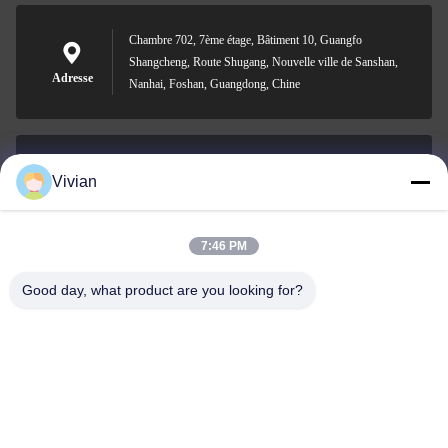
Chambre 702, 7ème étage, Bâtiment 10, Guangfo
Shangcheng, Route Shugang, Nouvelle ville de Sanshan,
Adresse
Nanhai, Foshan, Guangdong, Chine
Vivian
vivian@benraymed.com
Email
7:46 PM
Good day, what product are you looking for?
0086-158-1879-0524
Téléphone
Guangzhou Benray Medical Equipment Co.,