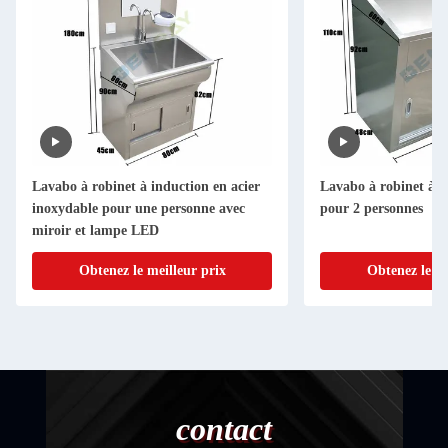
Lavabo à robinet à induction en acier
Lavabo à robinet à i
inoxydable pour une personne avec
pour 2 personnes
miroir et lampe LED
Obtenez le meilleur prix
Obtenez le me
contact