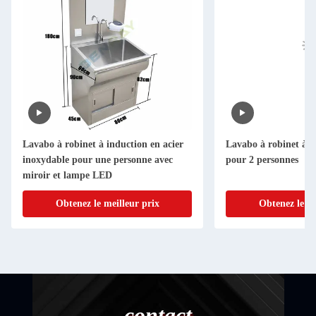
Lavabo à robinet à induction en acier
Lavabo à robinet à i
inoxydable pour une personne avec
pour 2 personnes
miroir et lampe LED
Obtenez le meilleur prix
Obtenez le me
contact