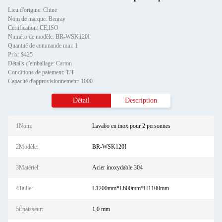
Lieu d'origine: Chine
Nom de marque: Benray
Certification: CE,ISO
Numéro de modèle: BR-WSK120I
Quantité de commande min: 1
Prix: $425
Détails d'emballage: Carton
Conditions de paiement: T/T
Capacité d'approvisionnement: 1000
Détail
Description
1Nom:
Lavabo en inox pour 2 personnes
2Modèle:
BR-WSK120I
3Matériel:
Acier inoxydable 304
4Taille:
L1200mm*L600mm*H1100mm
5Épaisseur:
1,0 mm