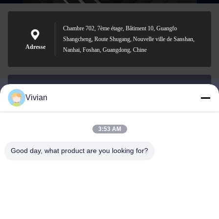
Chambre 702, 7ème étage, Bâtiment 10, Guangfo
Shangcheng, Route Shugang, Nouvelle ville de Sanshan,
Adresse
Nanhai, Foshan, Guangdong, Chine
Vivian
vivian@benraymed.com
Email
3:53 AM
Good day, what product are you looking for?
0086-158-1879-0524
Téléphone