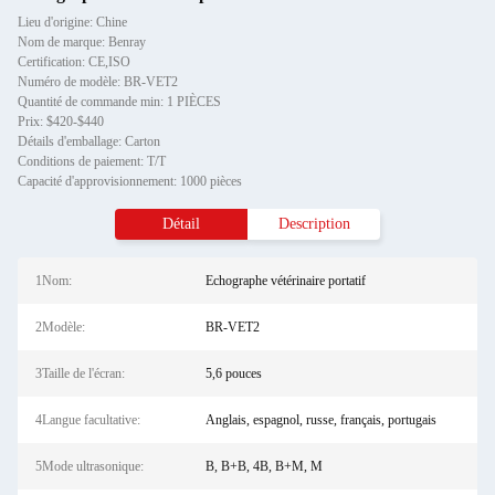
Lieu d'origine: Chine
Nom de marque: Benray
Certification: CE,ISO
Numéro de modèle: BR-VET2
Quantité de commande min: 1 PIÈCES
Prix: $420-$440
Détails d'emballage: Carton
Conditions de paiement: T/T
Capacité d'approvisionnement: 1000 pièces
Détail
Description
1Nom:
Echographe vétérinaire portatif
2Modèle:
BR-VET2
3Taille de l'écran:
5,6 pouces
4Langue facultative:
Anglais, espagnol, russe, français, portugais
5Mode ultrasonique:
B, B+B, 4B, B+M, M