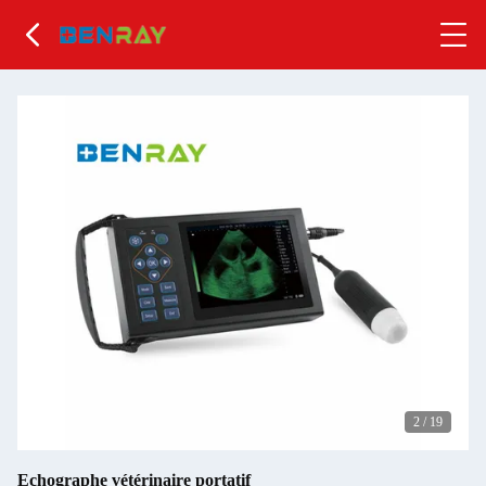
2
/
19
Echographe vétérinaire portatif