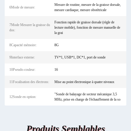
Mesure de routine, mesure de la graisse dorsale,
6Mode de mesure:
mesure cardiaque, mesure obstétricale
Fonction rapide de graisse dorsale (règle de
7Mode Mesurer la graisse du
lecture mobile), fonction de mesure manuelle de
dos:
la grai
8Capacité mémoire:
8G
9Interface externe:
TV*1, USB*1, DC*1, port de sonde
10Pseudo-couleur:
16
11Focalisation des électrons:
Mise au point électronique à quatre niveaux
"Sonde de balayage de secteur mécanique 3,5
12Sonde en option:
MHz, prise en charge de l'échauffement de la so
Produits Semblables