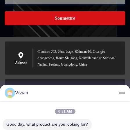
Soumettre
Chambre 702, 7ème étage, Bâtiment 10, Guangfo
Shangcheng, Route Shugang, Nouvelle ville de Sanshan,
Adresse
Nanhai, Foshan, Guangdong, Chine
Vivian
vivian@benraymed.com
Email
6:31 AM
Good day, what product are you looking for?
0086-158-1879-0524