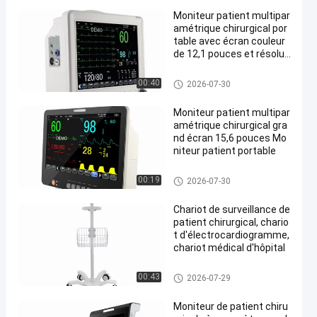
Moniteur patient multipar
amétrique chirurgical por
table avec écran couleur
de 12,1 pouces et résoluti
on 800*600
Moniteur du patient
00:40
2026-07-30
Moniteur patient multipar
amétrique chirurgical gra
nd écran 15,6 pouces Mo
niteur patient portable
Moniteur du patient
00:19
2026-07-30
Chariot de surveillance de
patient chirurgical, chario
t d'électrocardiogramme,
chariot médical d'hôpital
Chariot médical à hôpital
00:43
2026-07-29
Moniteur de patient chiru