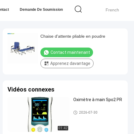
ntact
Demande De Soumission
French
Chaise d'attente pliable en poudre
Contact maintenant
Apprenez davantage
Vidéos connexes
Oximètre à main Spo2 PR
Moniteur du patient
2026-07-30
01:42