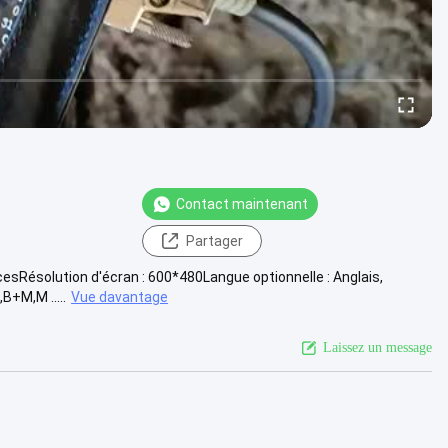
Contact maintenant
Partager
cesRésolution d'écran : 600*480Langue optionnelle : Anglais,
B+M,M .....
Vue davantage
Laissez un message