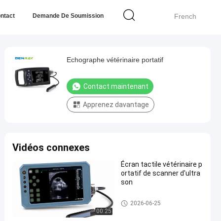
ntact
Demande De Soumission
French
Echographe vétérinaire portatif
Contact maintenant
Apprenez davantage
Vidéos connexes
Écran tactile vétérinaire p
ortatif de scanner d'ultra
son
Machine portative d'ultrason
2026-06-25
00:25