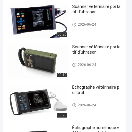
Scanner vétérinaire porta
tif d'ultrason
Machine portative d'ultrason
2026-06-24
00:26
Scanner vétérinaire porta
tif d'ultrason
Machine portative d'ultrason
2026-06-24
00:19
Echographe vétérinaire p
ortatif
Machine portative d'ultrason
2026-06-24
00:23
Échographe numérique v