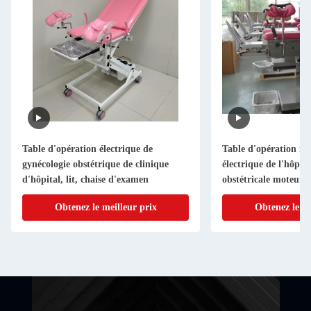
Table d'opération électrique de
Table d'opération mu
gynécologie obstétrique de clinique
électrique de l'hôpit
d'hôpital, lit, chaise d'examen
obstétricale moteur 
Obtenez le meilleur prix
Obtenez le me