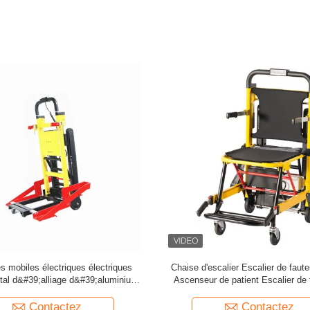
électrique pour patients médicaux
Thermomètre Infrarouge
de type standard
Contactez
Contactez