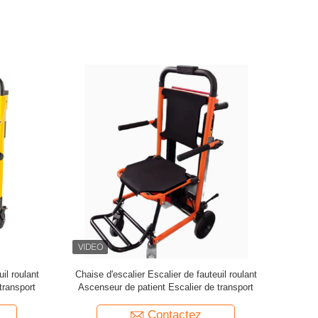
Tensiomètre manuel avec stéthoscope
Chaise d'es
Ascenseur 
Contactez