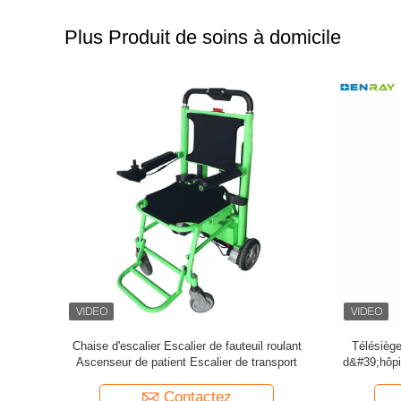
Plus Produit de soins à domicile
uil roulant
Lecteur de glycémie précis, moniteur de
Ascenseur 
 transport
glycémie, avec 50 bandelettes de test et 50
lancettes stériles
Contactez