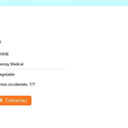
e
HINE
enray Medical
egotiable
nion occidentale, T/T
Contactez