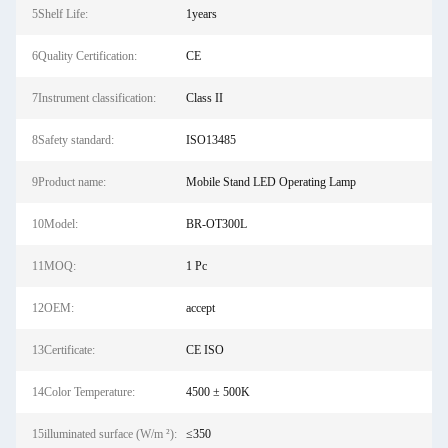
5Shelf Life:
1years
6Quality Certification:
CE
7Instrument classification:
Class II
8Safety standard:
ISO13485
9Product name:
Mobile Stand LED Operating Lamp
10Model:
BR-OT300L
11MOQ:
1 Pc
12OEM:
accept
13Certificate:
CE ISO
14Color Temperature:
4500 ± 500K
15illuminated surface (W/m ²):
≤350