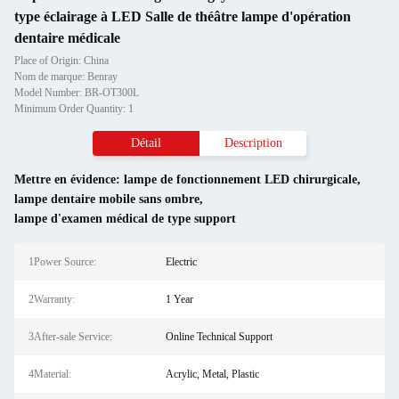
type éclairage à LED Salle de théâtre lampe d'opération
dentaire médicale
Place of Origin: China
Nom de marque: Benray
Model Number: BR-OT300L
Minimum Order Quantity: 1
Détail
Description
Mettre en évidence:
lampe de fonctionnement LED chirurgicale
,
lampe dentaire mobile sans ombre
,
lampe d'examen médical de type support
1Power Source:
Electric
2Warranty:
1 Year
3After-sale Service:
Online Technical Support
4Material:
Acrylic, Metal, Plastic