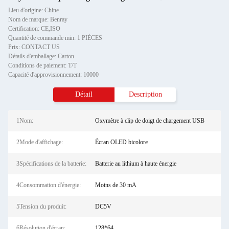
Lieu d'origine: Chine
Nom de marque: Benray
Certification: CE,ISO
Quantité de commande min: 1 PIÈCES
Prix: CONTACT US
Détails d'emballage: Carton
Conditions de paiement: T/T
Capacité d'approvisionnement: 10000
Détail
Description
1Nom:
Oxymètre à clip de doigt de chargement USB
2Mode d'affichage:
Écran OLED bicolore
3Spécifications de la batterie:
Batterie au lithium à haute énergie
4Consommation d'énergie:
Moins de 30 mA
5Tension du produit:
DC5V
6Résolution d'écran:
128*64