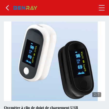
2
/
7
Oxymètre à clip de doigt de chargement USB