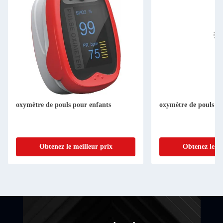
oxymètre de pouls pour enfants
oxymètre de pouls au
Obtenez le meilleur prix
Obtenez le me