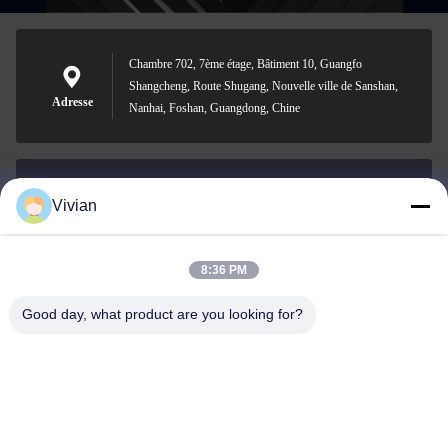
Chambre 702, 7ème étage, Bâtiment 10, Guangfo
Shangcheng, Route Shugang, Nouvelle ville de Sanshan,
Adresse
Nanhai, Foshan, Guangdong, Chine
Vivian
vivian@benraymed.com
Email
8:36 PM
Good day, what product are you looking for?
0086-158-1879-0524
Téléphone