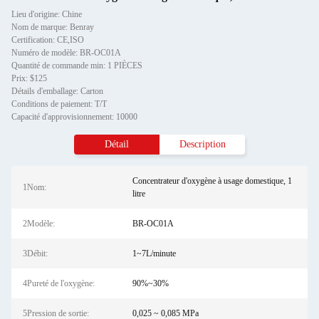
Lieu d'origine: Chine
Nom de marque: Benray
Certification: CE,ISO
Numéro de modèle: BR-OC01A
Quantité de commande min: 1 PIÈCES
Prix: $125
Détails d'emballage: Carton
Conditions de paiement: T/T
Capacité d'approvisionnement: 10000
Détail
Description
Concentrateur d'oxygène à usage domestique, 1
1Nom:
litre
2Modèle:
BR-OC01A
3Débit:
1~7L/minute
4Pureté de l'oxygène:
90%~30%
5Pression de sortie:
0,025 ~ 0,085 MPa