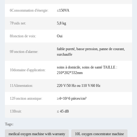
6Consommation d'énergie:
≤150VA
7Poids net:
5,8 kg
8fonction de voix:
Oui
faible pureté, basse pression, panne de courant,
9Fonction d'alarme:
surchauffe
soins à domicile, soins de santé TAILLE :
10domaine d'application:
210*202*332mm
11Alimentation:
220 V/50 Hz ou 110 V/60 Hz
12Fonction anionique:
≥4×10^6 pièces/cm³
13Bruit:
≤ 45 dB
Tags:
medical oxygen machine with warranty
10L oxygen concentrator machine