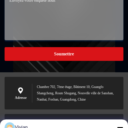
Soumettre
Chambre 702, 7ème étage, Bâtiment 10, Guangfo
Shangcheng, Route Shugang, Nouvelle ville de Sanshan,
Adresse
Nanhai, Foshan, Guangdong, Chine
Vivian
vivian@benraymed.com