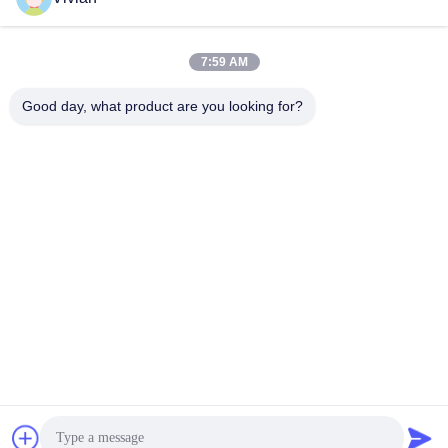
Email
7:59 AM
Good day, what product are you looking for?
0086-158-1879-0524
Téléphone
Guangzhou Benray Medical Equipment Co.,
Ltd.
Obtenez le meilleur prix
Get a Quote
Guangzhou Benray Medical Equipment Co., Ltd.