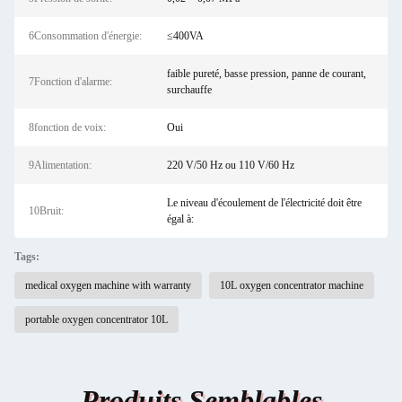
6Consommation d'énergie:
≤400VA
faible pureté, basse pression, panne de courant,
7Fonction d'alarme:
surchauffe
8fonction de voix:
Oui
9Alimentation:
220 V/50 Hz ou 110 V/60 Hz
Le niveau d'écoulement de l'électricité doit être
10Bruit:
égal à:
Tags:
medical oxygen machine with warranty
10L oxygen concentrator machine
portable oxygen concentrator 10L
Produits Semblables