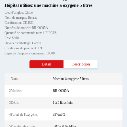
Hôpital utilisez une machine à oxygène 5 litres
Lieu d'origine: Chine
Nom de marque: Benray
Certification: CE,ISO
Numéro de modèle: BR-OC05A
Quantité de commande min: 1 PIÈCES
Prix: $360
Détails d'emballage: Carton
Conditions de paiement: T/T
Capacité d'approvisionnement: 10000
Détail
Description
1Nom:
Machine à oxygène 5 litres
2Modèle:
BR-OC05A
3Débit:
1 à 5 litres/min
4Pureté de l'oxygène:
93%±3%
5Pression de sortie:
0,02 ~ 0,07 MPa