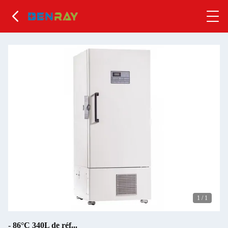
1
/
1
- 86°C 340L de réf...