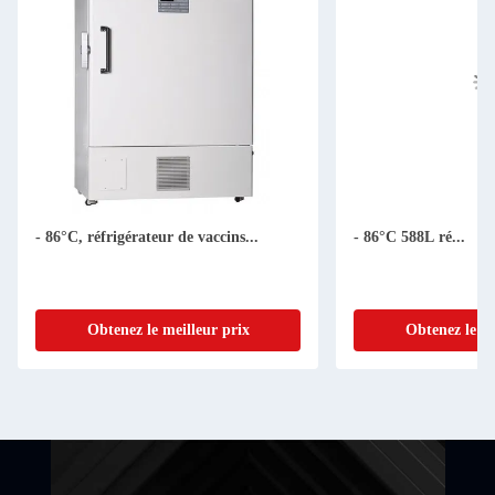
- 86°C, réfrigérateur de vaccins...
- 86°C 588L ré...
Obtenez le meilleur prix
Obtenez le me